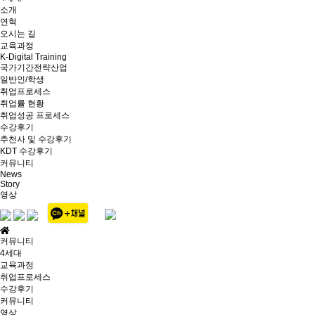
소개
연혁
오시는 길
교육과정
K-Digital Training
국가기간전략산업
일반인/학생
취업프로세스
취업률 현황
취업성공 프로세스
수강후기
추천사 및 수강후기
KDT 수강후기
커뮤니티
News
Story
영상
커뮤니티
4세대
교육과정
취업프로세스
수강후기
커뮤니티
영상